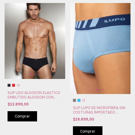
+3
SLIP LISO ALGODON ELASTICO
EMBUTIDO ALGODON CON
+2
LYCRA XY (XY2300)
$12.899,00
SLIP LUPO DE MICROFIBRA SIN
COSTURAS IMPORTADO
Comprar
(LU691)
$18.899,00
Comprar