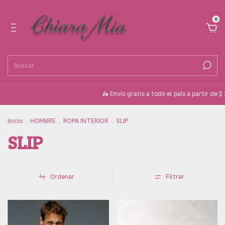
0
🛵 Envío gratis a todo el país a partir de $ 100.000
Inicio
.
HOMBRE
.
ROPA INTERIOR
.
SLIP
SLIP
Ordenar
Filtrar