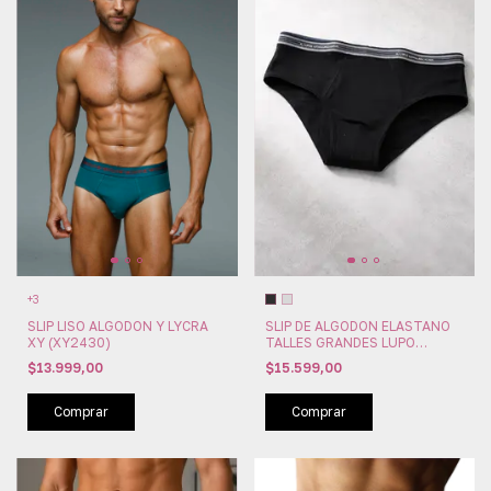
+3
SLIP LISO ALGODON Y LYCRA
SLIP DE ALGODON ELASTANO
XY (XY2430)
TALLES GRANDES LUPO
IMPORTADO (LU554-003)
$13.999,00
$15.599,00
Comprar
Comprar