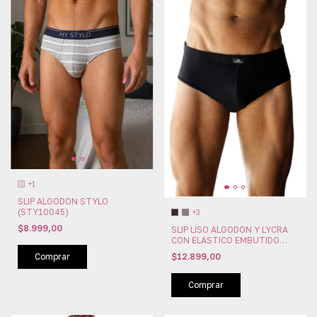
+1
SLIP ALGODON STYLO
(STY10045)
+3
$8.999,00
SLIP LISO ALGODON Y LYCRA
CON ELASTICO EMBUTIDO
LISO XY (XY2302)
$12.899,00
Comprar
Comprar