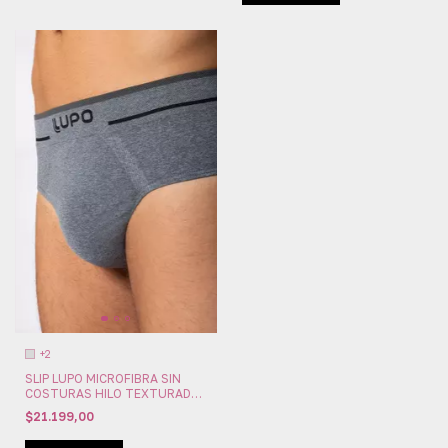
+2
SLIP LUPO MICROFIBRA SIN
COSTURAS HILO TEXTURADO
IMPORTADO (LU624-003)
$21.199,00