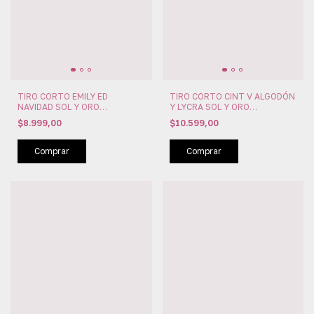
TIRO CORTO EMILY ED
TIRO CORTO CINT V ALGODÓN
NAVIDAD SOL Y ORO
Y LYCRA SOL Y ORO
(SYO53362)
(SYO53112)
$8.999,00
$10.599,00
Comprar
Comprar