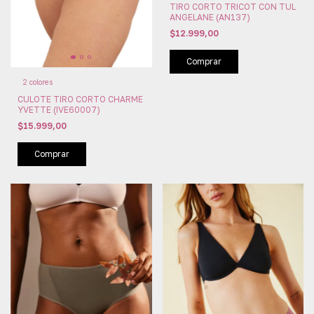
TIRO CORTO TRICOT CON TUL
ANGELANE (AN137)
$12.999,00
Comprar
2 colores
CULOTE TIRO CORTO CHARME
YVETTE (IVE60007)
$15.999,00
Comprar