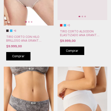
+3
+8
TIRO CORTO ALGODON
ELASTIZADO ANA GRANT
TIRO CORTO CON HILO
(AG4073)
BRILLOSO ANA GRANT
$9.999,00
(AG4571)
$9.999,00
Comprar
Comprar