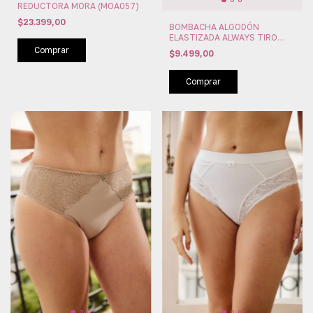
REDUCTORA MORA (MOA057)
$23.399,00
BOMBACHA ALGODÓN
ELASTIZADA ALWAYS TIRO
ALTO CAVADO MORA
Comprar
$9.499,00
(MOA008)
Comprar