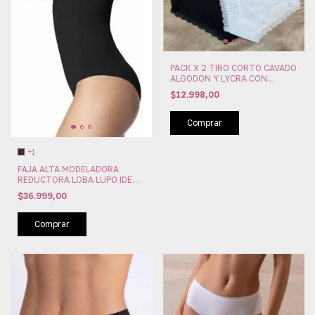
PACK X 2 TIRO CORTO CAVADO
ALGODON Y LYCRA CON
PUNTILLA MARINA
$12.998,00
(PACKMA1494)
Comprar
+1
FAJA ALTA MODELADORA
REDUCTORA LOBA LUPO IDEAL
POST PARTO CIRUGIA
$36.999,00
(LU41050-01)
Comprar