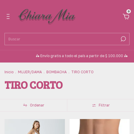
0
🛵 Envío gratis a todo el país a partir de $ 100.000 🛵
💳 3 cuotas sin in
Inicio
.
MUJER/DAMA
.
BOMBACHA
.
TIRO CORTO
TIRO CORTO
Ordenar
Filtrar