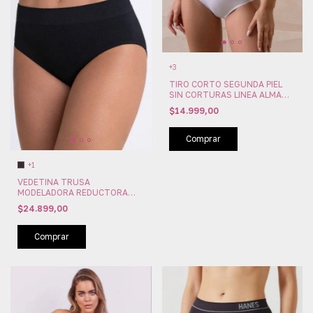
+3
TIRO CORTO SEGUNDA PIEL
SIN CORTURAS LINEA ALMA
MORA (MOA227)
$14.999,00
Comprar
+1
VEDETINA TRUSA
MODELADORA REDUCTORA
TOP CONTROL LOBA LUPO
$24.899,00
BRASIL (LU40800-001)
Comprar