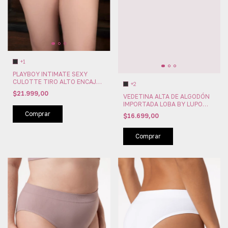
+1
PLAYBOY INTIMATE SEXY
CULOTTE TIRO ALTO ENCAJE/
+2
TUL STUNNING (PLAY24174)
$21.999,00
VEDETINA ALTA DE ALGODÓN
IMPORTADA LOBA BY LUPO
(LU40351-001)
Comprar
$16.699,00
Comprar