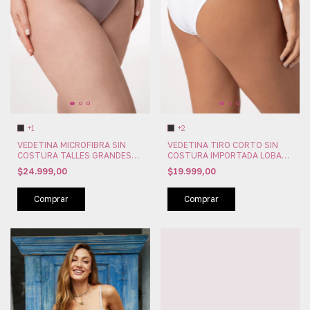
+1
+2
VEDETINA MICROFIBRA SIN
VEDETINA TIRO CORTO SIN
COSTURA TALLES GRANDES
COSTURA IMPORTADA LOBA
LOBA BY LUPO (LU40306-001)
BY LUPO (LU40300-001)
$24.999,00
$19.999,00
Comprar
Comprar