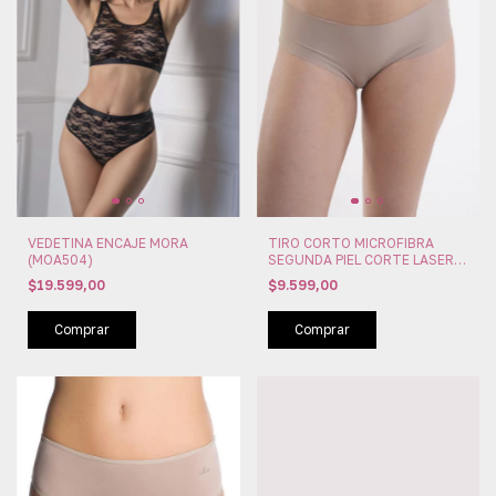
TIRO CORTO MICROFIBRA
VEDETINA ENCAJE MORA
SEGUNDA PIEL CORTE LASER
(MOA504)
MORA (MOA207)
$9.599,00
$19.599,00
Comprar
Comprar