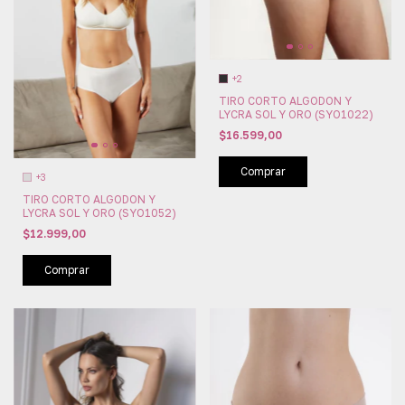
+2
TIRO CORTO ALGODON Y
LYCRA SOL Y ORO (SYO1022)
$16.599,00
Comprar
+3
TIRO CORTO ALGODON Y
LYCRA SOL Y ORO (SYO1052)
$12.999,00
Comprar