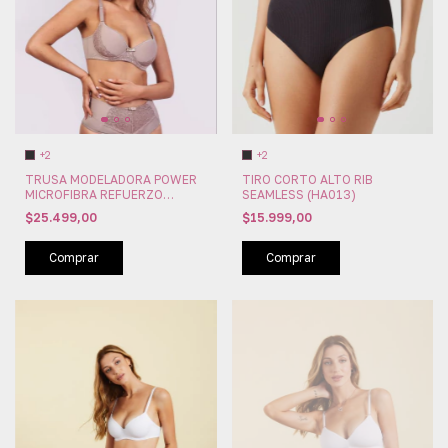
+2
+2
TRUSA MODELADORA POWER
TIRO CORTO ALTO RIB
MICROFIBRA REFUERZO
SEAMLESS (HA013)
ABDOMINAL NADINE PAPILLON
$25.499,00
$15.999,00
(PA534)
Comprar
Comprar