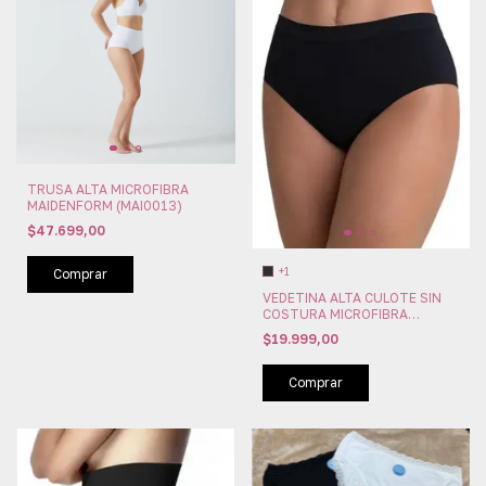
TRUSA ALTA MICROFIBRA
MAIDENFORM (MAI0013)
$47.699,00
+1
Comprar
VEDETINA ALTA CULOTE SIN
COSTURA MICROFIBRA
IMPORTADA LOBA BY LUPO
$19.999,00
(LU40900-001)
Comprar