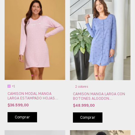
+1
2 colores
CAMISON MODAL MANGA
CAMISON MANGA LARGA CON
LARGA ESTAMPADO HOJAS
BOTONES ALGODON
FLORCITAS (FLOR26612)
SUSURRO (SU3656)
$36.599,00
$48.999,00
Comprar
Comprar