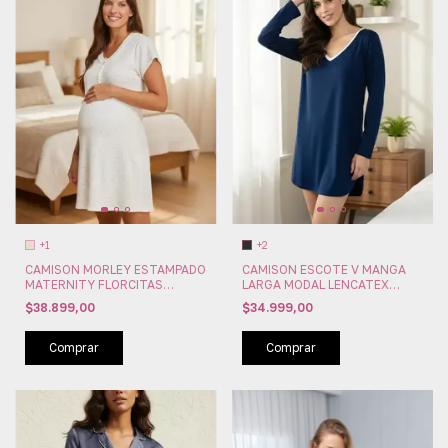
+1
+2
CAMISON MORLEY ESTAMPADO
CAMISON ESCOTE V MANGA
MATERNITY FLORCITAS
LARGA MODAL LENCATEX
(FLOR26620)
(LEN26225)
$38.899,00
$34.999,00
Comprar
Comprar