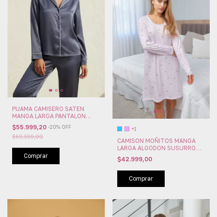
PIJAMA CAMISERO SATEN
MANGA LARGA PANTALON
SUSURRO (SU1550)
$55.999,20
-
20
%
OFF
+1
$69.999,00
CAMISON MOÑITOS MANGA
LARGA ALGODON SUSURRO
(SU3804)
Comprar
$42.999,00
Comprar