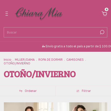
0
🛵 Envío gratis a todo el país a partir de $ 100.000 
Inicio
.
MUJER/DAMA
.
ROPA DE DORMIR
.
CAMISONES
.
OTOÑO/INVIERNO
OTOÑO/INVIERNO
Ordenar
Filtrar