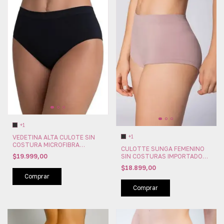
+1
VEDETINA ALTA CULOTE SIN
+1
COSTURA MICROFIBRA
CULOTTE SUNGA FEMENINO
IMPORTADA LOBA BY LUPO
$19.999,00
SIN COSTURAS IMPORTADO
(LU40900-001)
LOBA BY LUPO (LU40450-001)
$18.899,00
Comprar
Comprar