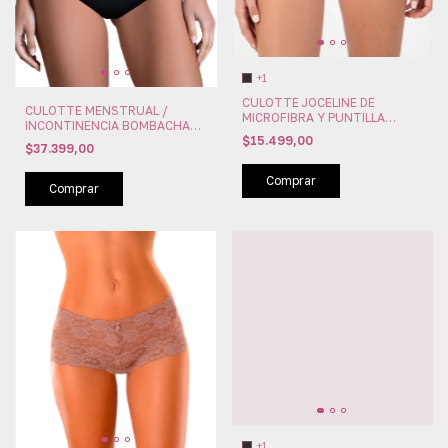
+1
CULOTTE JOCELINE DE
CULOTTE MENSTRUAL /
MICROFIBRA Y PUNTILLA
INCONTINENCIA BOMBACHA
YVETTE (IVE60124)
$15.499,00
ABSORVENTE YVETTE
$37.399,00
(IVE60154)
Comprar
Comprar
+1