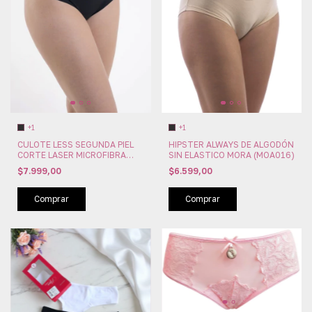
+1
+1
HIPSTER ALWAYS DE ALGODÓN
CULOTE LESS SEGUNDA PIEL
SIN ELASTICO MORA (MOA016)
CORTE LASER MICROFIBRA
MORA (MOA205)
$6.599,00
$7.999,00
Comprar
Comprar