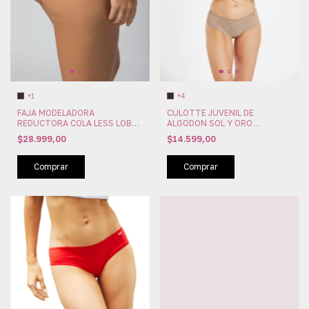
+1
+4
FAJA MODELADORA
CULOTTE JUVENIL DE
REDUCTORA COLA LESS LOBA
ALGODON SOL Y ORO
LUPO BRASIL (LU41010-001)
(SYO7499)
$28.999,00
$14.599,00
Comprar
Comprar