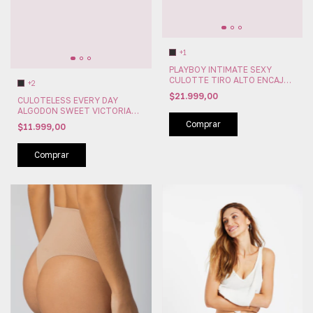
+1
PLAYBOY INTIMATE SEXY
CULOTTE TIRO ALTO ENCAJE/
+2
TUL STUNNING (PLAY24174)
$21.999,00
CULOTELESS EVERY DAY
ALGODON SWEET VICTORIAN
(SW183-09)
Comprar
$11.999,00
Comprar