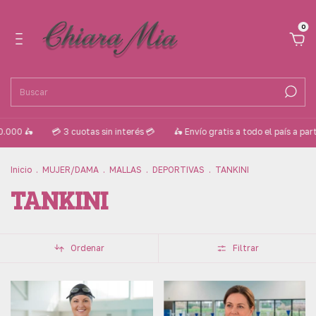
0
0.000 🛵
💳 3 cuotas sin interés 💳
🛵 Envío gratis a todo el país a part
Inicio
.
MUJER/DAMA
.
MALLAS
.
DEPORTIVAS
.
TANKINI
TANKINI
Ordenar
Filtrar