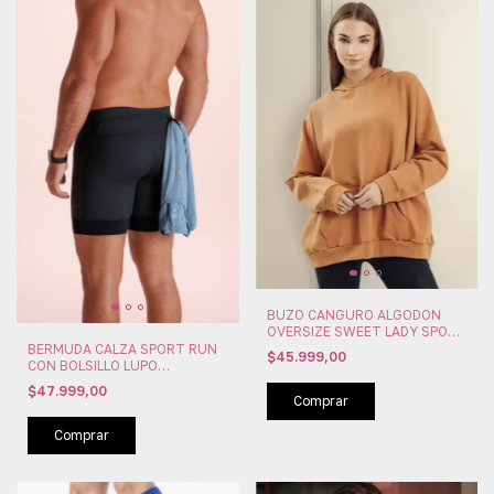
BUZO CANGURO ALGODON
OVERSIZE SWEET LADY SPORT
(SW20313-030)
BERMUDA CALZA SPORT RUN
$45.999,00
CON BOLSILLO LUPO
IMPORTADA (LU76142-001)
$47.999,00
Comprar
Comprar