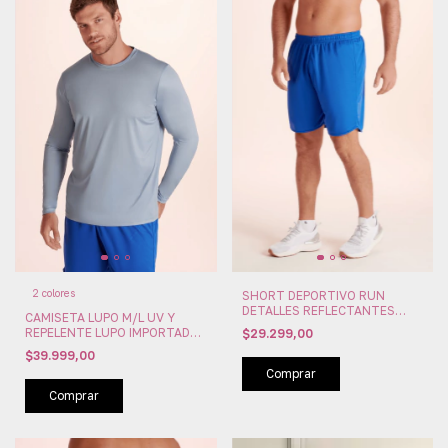
2 colores
SHORT DEPORTIVO RUN
DETALLES REFLECTANTES
CAMISETA LUPO M/L UV Y
LUPO IMPORTADO (LU76348-
REPELENTE LUPO IMPORTADAS
$29.299,00
002)
(LU77031-002)
$39.999,00
Comprar
Comprar