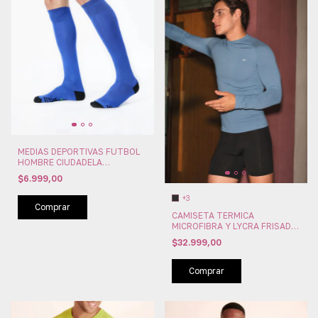
MEDIAS DEPORTIVAS FUTBOL
HOMBRE CIUDADELA
(CIU6800)
$6.999,00
+3
Comprar
CAMISETA TERMICA
MICROFIBRA Y LYCRA FRISADA
ANATOMICA XY (XY6050)
$32.999,00
Comprar