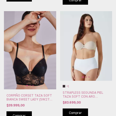
Comprar
+1
STRAPLESS SEGUNDA PIEL
CORPIÑO CORSET TAZA SOFT
TAZA SOFT CON ARO
BIANCA SWEET LADY (SW271-
MICROFIBRA MAIDENFORM
$83.699,00
116)
(MAI2310)
$39.999,00
Comprar
Comprar