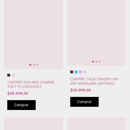
+2
+2
CORPIÑO TAZA SPACER CON
CORPIÑO CON ARO CHARME
ARO ANGELANE (AN7900)
YVETTE (IVE60001)
$25.999,00
$26.499,00
Comprar
Comprar