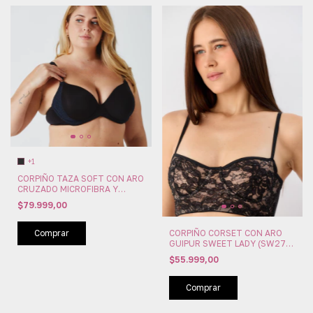
+1
CORPIÑO TAZA SOFT CON ARO
CRUZADO MICROFIBRA Y
PUNTILLA MAIDENFORM
$79.999,00
(MAI7543)
Comprar
CORPIÑO CORSET CON ARO
GUIPUR SWEET LADY (SW271-
128)
$55.999,00
Comprar