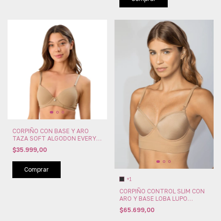
CORPIÑO CON BASE Y ARO
TAZA SOFT ALGODON EVERY
DAY SWEET VICTORIAN
$35.999,00
(SW106-09)
Comprar
+1
CORPIÑO CONTROL SLIM CON
ARO Y BASE LOBA LUPO
(LU47160-001)
$65.699,00