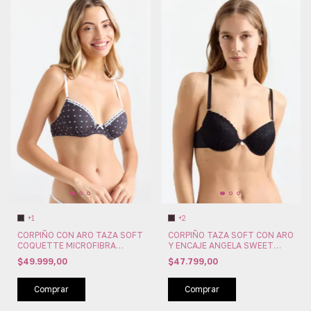
+1
+2
CORPIÑO CON ARO TAZA SOFT
CORPIÑO TAZA SOFT CON ARO
COQUETTE MICROFIBRA
Y ENCAJE ANGELA SWEET
SWEET VICTORIAN (SW109-
LADY (SW209-94)
$49.999,00
$47.799,00
212)
Comprar
Comprar