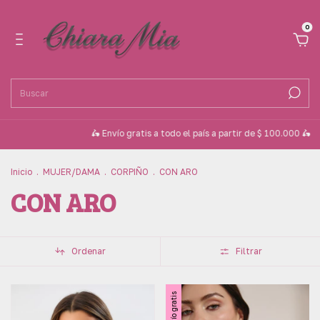
0
🛵 Envío gratis a todo el país a partir de $ 100.000 🛵
💳 3 cuotas sin i
Inicio
.
MUJER/DAMA
.
CORPIÑO
.
CON ARO
CON ARO
Ordenar
Filtrar
Envío gratis