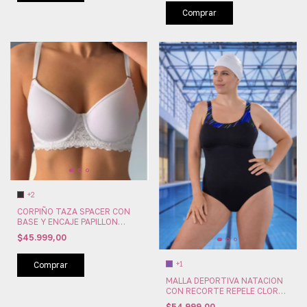
Comprar
+2
CORPIÑO TAZA SPACER CON
BASE Y ENCAJE PAPILLON
(PA16)
$45.999,00
+1
Comprar
MALLA DEPORTIVA NATACION
CON RECORTE REPELE CLORO
ESPECIAL MARYMAR (MM056)
$54.999,00