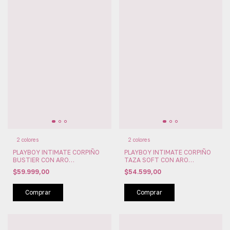
2 colores
2 colores
PLAYBOY INTIMATE CORPIÑO
PLAYBOY INTIMATE CORPIÑO
BUSTIER CON ARO
TAZA SOFT CON ARO
MICROFIBRA Y ENCAJE
MICROFIBRA Y ENCAJE
$59.999,00
$54.599,00
(PLAY2413J)
GLITTERING (PLAY24133)
Comprar
Comprar