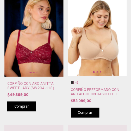
+2
CORPIÑO CON ARO ANITTA
SWEET LADY (SW294-118)
CORPIÑO PREFORMADO CON
ARO ALGODON BASIC COTTON
$49.899,00
SWEET LADY (SW294-115)
$53.099,00
Comprar
Comprar