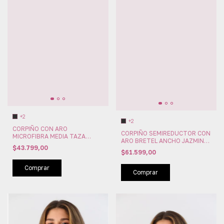
+2
+2
CORPIÑO CON ARO
CORPIÑO SEMIREDUCTOR CON
MICROFIBRA MEDIA TAZA
ARO BRETEL ANCHO JAZMIN
BORDADA ANA GRANT
$43.799,00
SWEET LADY (SW295-71)
(AG779)
$61.599,00
Comprar
Comprar