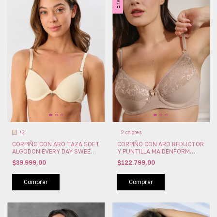
+2
2 colores
CORPIÑO CON ARO TAZA SOFT
CORPIÑO CON ARO REDUCTOR
ALGODON EVERY DAY SWEET
Y PUNTILLA MAIDENFORM
VICTORIAN (SW109-07)
(MAI0106)
$39.999,00
$122.799,00
Comprar
Comprar