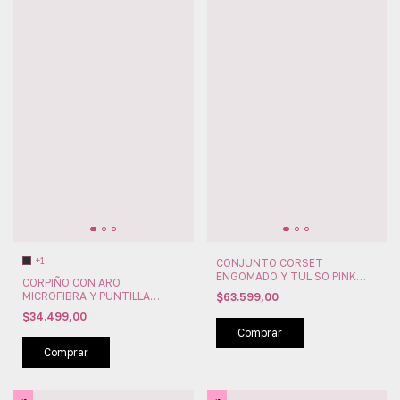
+1
CONJUNTO CORSET
ENGOMADO Y TUL SO PINK
CORPIÑO CON ARO
(PINK41500)
MICROFIBRA Y PUNTILLA
$63.599,00
LISBOA SO PINK (PINK63200)
$34.499,00
Comprar
Comprar