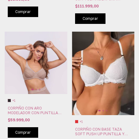
(MAI116)
$111.999,00
Comprar
Comprar
+1
CORPIÑO CON ARO
MODELADOR CON PUNTILLA
JADE PAPILLON (PA336)
$59.999,00
+1
CORPIÑO CON BASE TAZA
Comprar
SOFT PUSH UP PUNTILLA Y
LYCRA ROMANCE PAPILLON