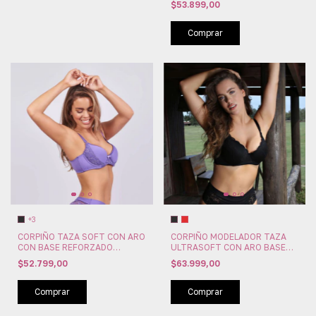
$53.899,00
(PA1487)
Comprar
+3
CORPIÑO TAZA SOFT CON ARO
CORPIÑO MODELADOR TAZA
CON BASE REFORZADO
ULTRASOFT CON ARO BASE
MICROFIBRA PUNTILLA NADINE
CONTORNO DIFERENCIAL AIME
$52.799,00
$63.999,00
PAPILLON (PA56)
PAPILLON (PA136)
Comprar
Comprar