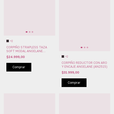
+2
CORPIÑO STRAPLESS TAZA
SOFT MODAL ANGELANE
(AN2750)
+2
$24.999,00
CORPIÑO REDUCTOR CON ARO
Y ENCAJE ANGELANE (AN2515)
Comprar
$31.999,00
Comprar