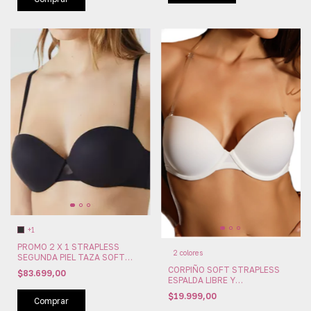
+1
PROMO 2 X 1 STRAPLESS
2 colores
SEGUNDA PIEL TAZA SOFT
CON ARO MICROFIBRA
CORPIÑO SOFT STRAPLESS
$83.699,00
MAIDENFORM
ESPALDA LIBRE Y
(MAI2310PROMO)
MULTIPOSICION MENDAFACIL
$19.999,00
Comprar
(MEN18)