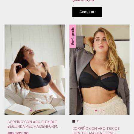
Comprar
Envío gratis
+1
CORPIÑO CON ARO FLEXIBLE
SEGUNDA PIEL MAIDENFORM
CORPIÑO CON ARO TRICOT
(MAI2321)
CON TUL MAIDENFORM
$83.999,00