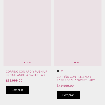
+2
CORPIÑO CON ARO Y PUSH UP
ENCAJE ANGELA SWEET LADY
CORPIÑO CON RELLENO Y
(SW293-94)
BASE ROSALIA SWEET LADY
$32.999,00
(SW293-117)
$49.999,00
Comprar
Comprar