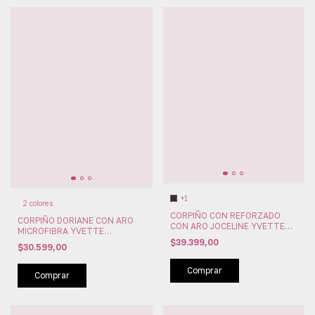
+1
2 colores
CORPIÑO CON REFORZADO
CORPIÑO DORIANE CON ARO
CON ARO JOCELINE YVETTE
MICROFIBRA YVETTE
(IVE60121)
(IVE60161)
$39.399,00
$30.599,00
Comprar
Comprar