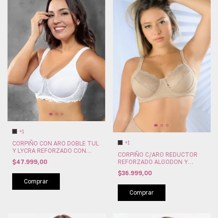
+1
CORPIÑO CON ARO DOBLE TUL
+1
Y LYCRA REFORZADO CON
CORPIÑO C/ARO REDUCTOR
BALLENA LIDIA L&DIA (LY555)
$47.999,00
REFORZADO ALGODON Y
LYCRA LIDIA L&DIA (LY535)
$36.999,00
Comprar
Comprar