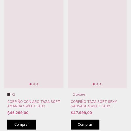
+2
2 colores
CORPIÑO CON ARO TAZA SOFT
CORPIÑO TAZA SOFT SEXY
AMANDA SWEET LADY
SAUVAGE SWEET LADY
(SW209-77)
(SW209-127)
$46.299,00
$47.999,00
Comprar
Comprar