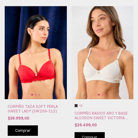
+2
CORPIÑO TAZA SOFT PERLA
SWEET LADY (SW209-112)
CORPIÑO BASICO ARO Y BASE
ALGODON SWEET VICTORIAN
$36.999,00
(SW107-09)
$26.499,00
Comprar
Comprar