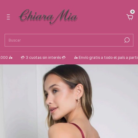
0

💳 3 cuotas sin interés 💳
🛵 Envío gratis a todo el país a partir de $