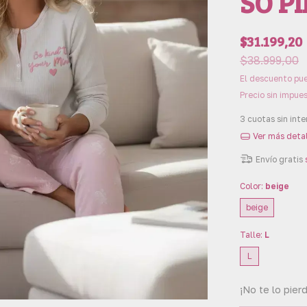
SO PI
$31.199,20
$38.999,00
El descuento pue
Precio sin impue
3
cuotas sin int
Ver más deta
Envío gratis
Color:
beige
beige
Talle:
L
L
¡No te lo pierd