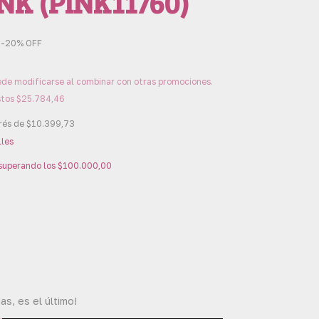
NK (PINK11760)
-
20
%
OFF
de modificarse al combinar con otras promociones.
stos
$25.784,46
erés de
$10.399,73
lles
superando los
$100.000,00
as, es el último!