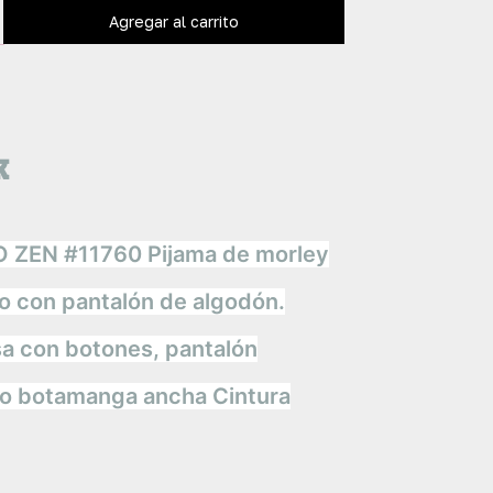
k
 ZEN #11760 Pijama de morley
 con pantalón de algodón.
sa con botones, pantalón
o botamanga ancha Cintura