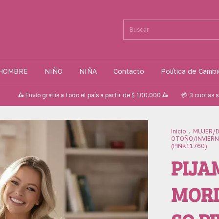
HOMBRE
NIÑO
NIÑA
Contacto
Política de Camb
nvío gratis a todo el país a partir de $ 100.000 🛵
💳 3 cuotas sin interés
Inicio
.
MUJER/
OTOÑO/INVIER
(PINK11760)
PIJA
MORL