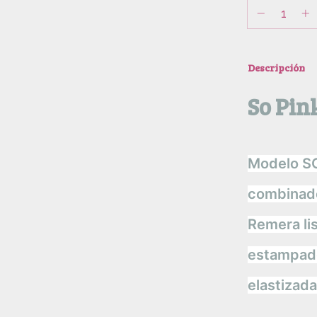
Descripción
So Pin
Modelo SO
combinado
Remera li
estampad
elastizada