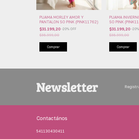
PIJAMA MORLEY AMOR Y
PIJAMA INVIER
PANTALON SO PINK (PINK11762)
SO PINK (PINK1
$31.199,20
$31.199,20
-
20
%
OFF
-
20
$38.999,00
$38.999,00
Comprar
Comprar
Newsletter
Registra
Contactános
541130430411