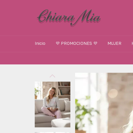
Inicio
💜 PROMOCIONES 💜
MUJER
🛵 E