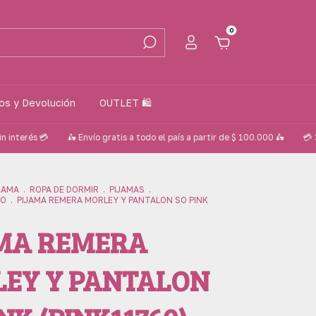
0
ios y Devolución
OUTLET 🛍️
 💳
🛵 Envío gratis a todo el país a partir de $ 100.000 🛵
💳 3 cuotas s
DAMA
.
ROPA DE DORMIR
.
PIJAMAS
.
NO
.
PIJAMA REMERA MORLEY Y PANTALON SO PINK
MA REMERA
EY Y PANTALON