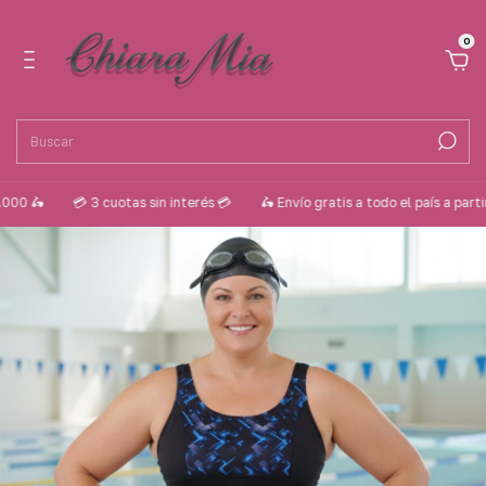
0
💳 3 cuotas sin interés 💳
🛵 Envío gratis a todo el país a partir de $ 1