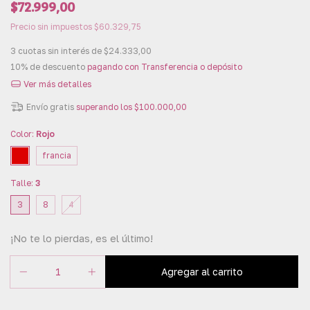
$72.999,00
Precio sin impuestos
$60.329,75
3
cuotas sin interés de
$24.333,00
10% de descuento
pagando con Transferencia o depósito
Ver más detalles
Envío gratis
superando los
$100.000,00
Color:
Rojo
francia
Talle:
3
3
8
4
¡No te lo pierdas, es el último!